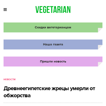
Скидки вегетарианцам
Наша газета
Пришли новость
НОВОСТИ
Древнеегипетские жрецы умерли от
обжорства