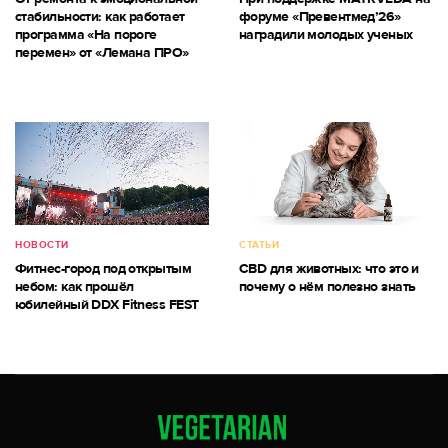
стабильности: как работает
форуме «Превентмед’26»
программа «На пороге
наградили молодых ученых
перемен» от «Лемана ПРО»
НОВОСТИ
СТАТЬИ
Фитнес-город под открытым
CBD для животных: что это и
небом: как прошёл
почему о нём полезно знать
юбилейный DDX Fitness FEST