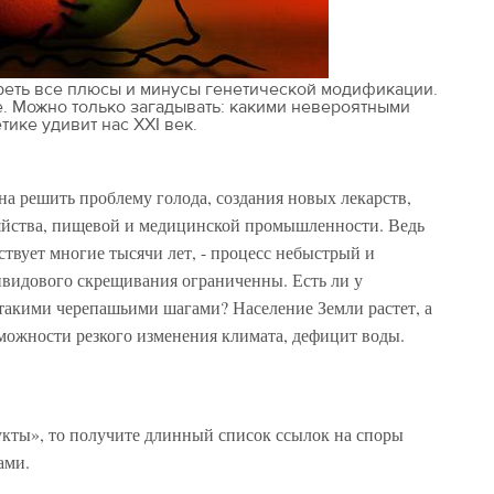
реть все плюсы и минусы генетической модификации.
е. Можно только загадывать: какими невероятными
тике удивит нас XXI век.
бна решить проблему голода, создания новых лекарств,
зяйства, пищевой и медицинской промышленности. Ведь
ствует многие тысячи лет, - процесс небыстрый и
ивидового скрещивания ограниченны. Есть ли у
 такими черепашьими шагами? Население Земли растет, а
зможности резкого изменения климата, дефицит воды.
укты», то получите длинный список ссылок на споры
ками.