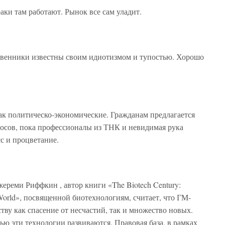
аки там работают. Рынок все сам уладит.
твенники известны своим идиотизмом и тупостью. Хорошо
к политическо-экономические. Гражданам предлагается
росов, пока профессионалы из ТНК и невидимая рука
сс и процветание.
реми Риффкин , автор книги «The Biotech Century:
 World», посвященной биотехнологиям, считает, что ГМ-
тву как спасение от несчастий, так и множество новых.
елью эти технологии развиваются. Правовая база, в рамках