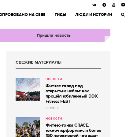
ОПРОБОВАНО НА СЕБЕ
ГИДЫ
ЛЮДИ И ИСТОРИИ
Пришли новость
СВЕЖИЕ МАТЕРИАЛЫ
НОВОСТИ
Фитнес-город под
открытым небом: как
прошёл юбилейный DDX
Fitness FEST
30 ИЮЛЯ
НОВОСТИ
Фитнес-гонка CRACE,
техно-перформанс и более
150 активностей: что ждет