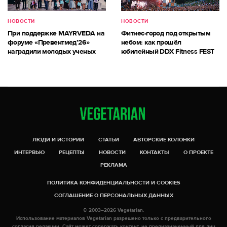
НОВОСТИ
НОВОСТИ
При поддержке MAYRVEDA на
Фитнес-город под открытым
форуме «Превентмед’26»
небом: как прошёл
наградили молодых ученых
юбилейный DDX Fitness FEST
ЛЮДИ И ИСТОРИИ
СТАТЬИ
АВТОРСКИЕ КОЛОНКИ
ИНТЕРВЬЮ
РЕЦЕПТЫ
НОВОСТИ
КОНТАКТЫ
О ПРОЕКТЕ
РЕКЛАМА
ПОЛИТИКА КОНФИДЕНЦИАЛЬНОСТИ И COOKIES
СОГЛАШЕНИЕ О ПЕРСОНАЛЬНЫХ ДАННЫХ
© 2003–2026 Vegetarian.
Использование материалов Vegetarian разрешено только с предварительного
согласия редакции. Сайт может содержать контент, не предназначенный для лиц