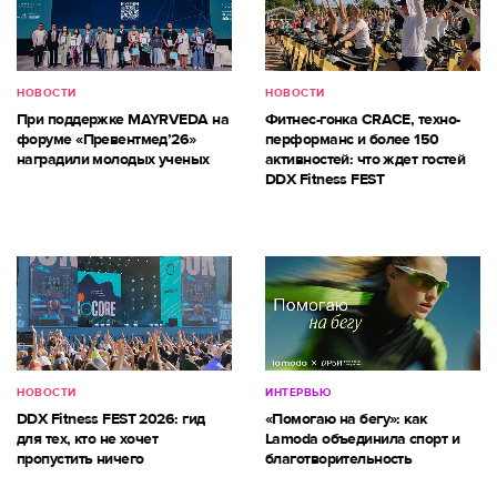
НОВОСТИ
НОВОСТИ
При поддержке MAYRVEDA на
Фитнес-гонка CRACE, техно-
форуме «Превентмед’26»
перформанс и более 150
наградили молодых ученых
активностей: что ждет гостей
DDX Fitness FEST
НОВОСТИ
ИНТЕРВЬЮ
DDX Fitness FEST 2026: гид
«Помогаю на бегу»: как
для тех, кто не хочет
Lamoda объединила спорт и
пропустить ничего
благотворительность