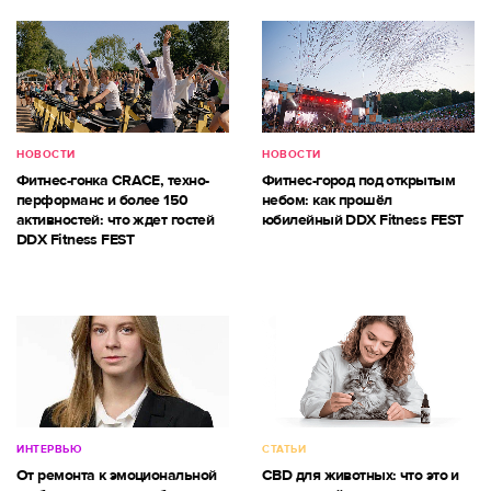
НОВОСТИ
НОВОСТИ
Фитнес-гонка CRACE, техно-
Фитнес-город под открытым
перформанс и более 150
небом: как прошёл
активностей: что ждет гостей
юбилейный DDX Fitness FEST
DDX Fitness FEST
ИНТЕРВЬЮ
СТАТЬИ
От ремонта к эмоциональной
CBD для животных: что это и