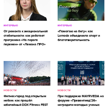
ИНТЕРВЬЮ
ИНТЕРВЬЮ
От ремонта к эмоциональной
«Помогаю на бегу»: как
стабильности: как работает
Lamoda объединила спорт и
программа «На пороге
благотворительность
перемен» от «Лемана ПРО»
НОВОСТИ
НОВОСТИ
Фитнес-город под открытым
При поддержке MAYRVEDA на
небом: как прошёл
форуме «Превентмед’26»
юбилейный DDX Fitness FEST
наградили молодых ученых