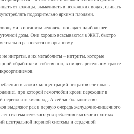
щать от кожицы, вымачивать в нескольких водах, сливать
злоупотреблять подозрительно яркими плодами.
 овощами в организм человека попадает наибольшее
 суточной дозы. Они хорошо всасываются в ЖКТ, быстро
ментально разносятся по организму.
о не нитраты, а их метаболиты – нитриты, которые
рной обработке и, собственно, в пищеварительном тракте
икроорганизмов.
реблении высоких концентраций нитратов считалась
дание), при которой гемоглобин крови переходит в
й переносить кислород. А сейчас большинство
ков выделяют рак в первую очередь желудочно-кишечного
5 лет систематического употребления высоконитратных
ций центральной нервной системы и сердечной