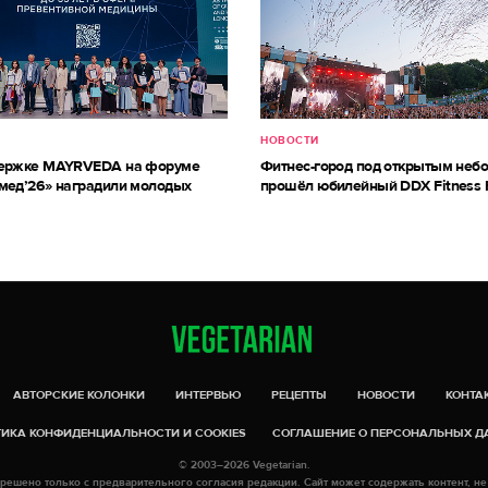
НОВОСТИ
держке MAYRVEDA на форуме
Фитнес-город под открытым небо
мед’26» наградили молодых
прошёл юбилейный DDX Fitness 
АВТОРСКИЕ КОЛОНКИ
ИНТЕРВЬЮ
РЕЦЕПТЫ
НОВОСТИ
КОНТА
ИКА КОНФИДЕНЦИАЛЬНОСТИ И COOKIES
СОГЛАШЕНИЕ О ПЕРСОНАЛЬНЫХ 
© 2003–2026 Vegetarian.
решено только с предварительного согласия редакции. Сайт может содержать контент, не