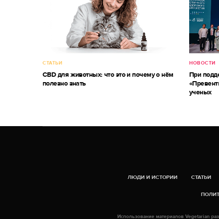
СТАТЬИ
НОВОСТИ
CBD для животных: что это и почему о нём
При под
полезно знать
«Превент
ученых
ЛЮДИ И ИСТОРИИ
СТАТЬИ
ПОЛИТ
Использование материалов Vegetarian раз