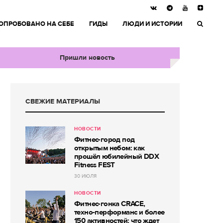
ОПРОБОВАНО НА СЕБЕ
ГИДЫ
ЛЮДИ И ИСТОРИИ
Пришли новость
СВЕЖИЕ МАТЕРИАЛЫ
НОВОСТИ
Фитнес-город под
открытым небом: как
прошёл юбилейный DDX
Fitness FEST
30 ИЮЛЯ
НОВОСТИ
Фитнес-гонка CRACE,
техно-перформанс и более
150 активностей: что ждет