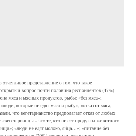
отчетливое представление о том, что такое
 открытый вопрос почти половина респондентов (47%)
она мяса и мясных продуктов, рыбы: «без мяса»;
люди, которые не едят мясо и рыбу»; «отказ от мяса,
азали, что вегетарианство предполагает отказ от любых
«вегетарианцы – это те, кто не ест продукты животного
ищи»; «люди не едят молоко, яйца…»; «питание без
ети опрошенных (29%) говорили, что рацион