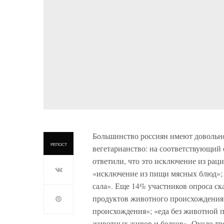
Большинство россиян имеют довольно 
РЕПОСТ
вегетарианство: на соответствующий
ответили, что это исключение из раци
«исключение из пищи мясных блюд»; «
сала». Еще 14% участников опроса ск
продуктов животного происхождения: 
происхождения»; «еда без животной п
животных жиров и белков». Около тр