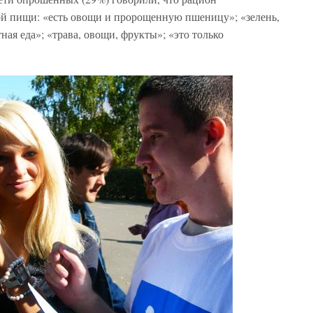
ной пищи: «есть овощи и пророщенную пшеницу»; «зелень,
ная еда»; «трава, овощи, фрукты»; «это только