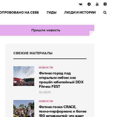
ОПРОБОВАНО НА СЕБЕ
ГИДЫ
ЛЮДИ И ИСТОРИИ
Пришли новость
СВЕЖИЕ МАТЕРИАЛЫ
НОВОСТИ
Фитнес-город под
открытым небом: как
прошёл юбилейный DDX
Fitness FEST
30 ИЮЛЯ
НОВОСТИ
Фитнес-гонка CRACE,
техно-перформанс и более
150 активностей: что ждет