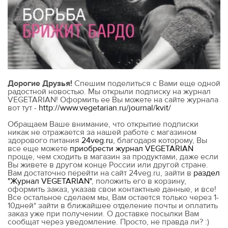
Дорогие Друзья!
Спешим поделиться с Вами еще одной
радостной новостью. Мы открыли подписку на журнал
VEGETARIAN! Оформить ее Вы можете на сайте журнала
вот тут -
http://www.vegetarian.ru/journal/kvit/
Обращаем Ваше внимание, что открытие подписки
никак не отражается за нашей работе с магазином
здорового питания
24veg.ru
, благодаря которому, Вы
все еще можете
приобрести журнал VEGETARIAN
проще, чем сходить в магазин за продуктами, даже если
Вы живете в другом конце России или другой стране.
Вам достаточно перейти на сайт 24veg.ru, зайти в
раздел
"Журнал VEGETARIAN"
, положить его в корзину,
оформить заказ, указав свои контактные данные, и все!
Все остальное сделаем мы, Вам остается только через 1-
10дней* зайти в ближайшее отделение почты и оплатить
заказ уже при получении. О доставке посылки Вам
сообщат через уведомление. Просто, не правда ли? :)