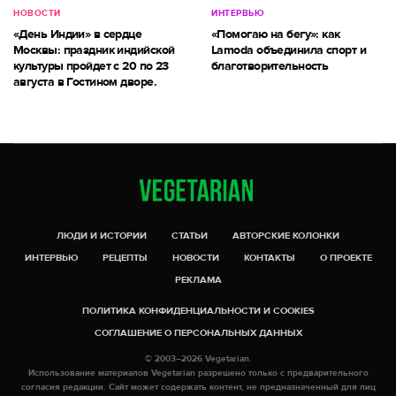
НОВОСТИ
ИНТЕРВЬЮ
«День Индии» в сердце
«Помогаю на бегу»: как
Москвы: праздник индийской
Lamoda объединила спорт и
культуры пройдет с 20 по 23
благотворительность
августа в Гостином дворе.
ЛЮДИ И ИСТОРИИ
СТАТЬИ
АВТОРСКИЕ КОЛОНКИ
ИНТЕРВЬЮ
РЕЦЕПТЫ
НОВОСТИ
КОНТАКТЫ
О ПРОЕКТЕ
РЕКЛАМА
ПОЛИТИКА КОНФИДЕНЦИАЛЬНОСТИ И COOKIES
СОГЛАШЕНИЕ О ПЕРСОНАЛЬНЫХ ДАННЫХ
© 2003–2026 Vegetarian.
Использование материалов Vegetarian разрешено только с предварительного
согласия редакции. Сайт может содержать контент, не предназначенный для лиц