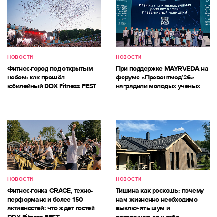
НОВОСТИ
НОВОСТИ
Фитнес-город под открытым
При поддержке MAYRVEDA на
небом: как прошёл
форуме «Превентмед’26»
юбилейный DDX Fitness FEST
наградили молодых ученых
НОВОСТИ
НОВОСТИ
Фитнес-гонка CRACE, техно-
Тишина как роскошь: почему
перформанс и более 150
нам жизненно необходимо
активностей: что ждет гостей
выключать шум и
DDX Fitness FEST
возвращаться к себе