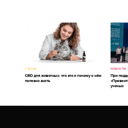
СТАТЬИ
НОВОСТИ
CBD для животных: что это и почему о нём
При под
полезно знать
«Превент
ученых