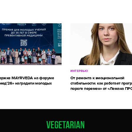
ИНТЕРВЬЮ
держке MAYRVEDA на форуме
От ремонта к эмоциональной
мед’26» наградили молодых
стабильности: как работает прог
пороге перемен» от «Лемана ПР