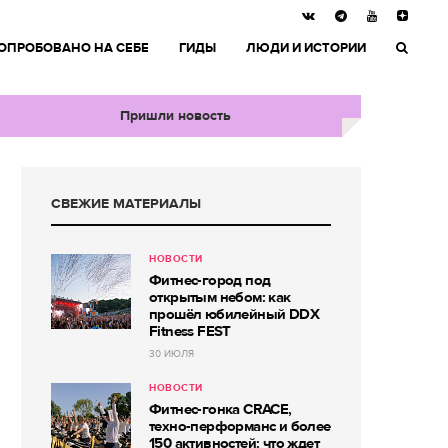
ОПРОБОВАНО НА СЕБЕ
ГИДЫ
ЛЮДИ И ИСТОРИИ
Пришли новость
СВЕЖИЕ МАТЕРИАЛЫ
НОВОСТИ
Фитнес-город под
открытым небом: как
прошёл юбилейный DDX
Fitness FEST
30 ИЮЛЯ
НОВОСТИ
Фитнес-гонка CRACE,
техно-перформанс и более
150 активностей: что ждет