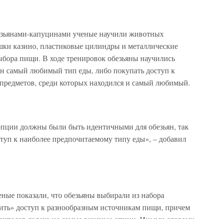
безьянами-капуцинами ученые научили животных
ишки казино, пластиковые цилиндры и металлические
бора пищи. В ходе тренировок обезьяны научились
ин самый любимый тип еды, либо покупать доступ к
предметов, среди которых находился и самый любимый.
 опции должны были быть идентичными для обезьян, так
ступ к наиболее предпочитаемому типу еды», – добавил
еные показали, что обезьяны выбирали из набора
пить» доступ к разнообразным источникам пищи, причем