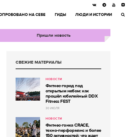
ОПРОБОВАНО НА СЕБЕ
ГИДЫ
ЛЮДИ И ИСТОРИИ
Пришли новость
СВЕЖИЕ МАТЕРИАЛЫ
НОВОСТИ
Фитнес-город под
открытым небом: как
прошёл юбилейный DDX
Fitness FEST
30 ИЮЛЯ
НОВОСТИ
Фитнес-гонка CRACE,
техно-перформанс и более
150 активностей: что ждет