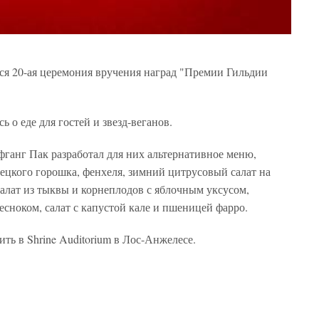
ится 20-ая церемония вручения наград "Премии Гильдии
 о еде для гостей и звезд-веганов.
ганг Пак разработал для них альтернативное меню,
урецкого горошка, фенхеля, зимний цитрусовый салат на
алат из тыквы и корнеплодов с яблочным уксусом,
есноком, салат с капустой кале и пшеницей фарро.
ть в Shrine Auditorium в Лос-Анжелесе.