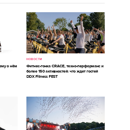
НОВОСТИ
ему о нём
Фитнес-гонка CRACE, техно-перформанс и
более 150 активностей: что ждет гостей
DDX Fitness FEST