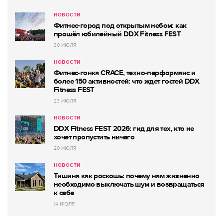
НОВОСТИ
Фитнес-город под открытым небом: как
прошёл юбилейный DDX Fitness FEST
30 ИЮЛЯ
НОВОСТИ
Фитнес-гонка CRACE, техно-перформанс и
более 150 активностей: что ждет гостей DDX
Fitness FEST
23 ИЮЛЯ
НОВОСТИ
DDX Fitness FEST 2026: гид для тех, кто не
хочет пропустить ничего
20 ИЮЛЯ
НОВОСТИ
Тишина как роскошь: почему нам жизненно
необходимо выключать шум и возвращаться
к себе
14 ИЮЛЯ