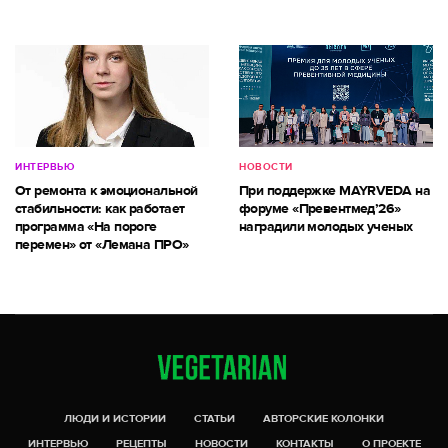
ИНТЕРВЬЮ
НОВОСТИ
От ремонта к эмоциональной
При поддержке MAYRVEDA на
стабильности: как работает
форуме «Превентмед’26»
программа «На пороге
наградили молодых ученых
перемен» от «Лемана ПРО»
ЛЮДИ И ИСТОРИИ
СТАТЬИ
АВТОРСКИЕ КОЛОНКИ
ИНТЕРВЬЮ
РЕЦЕПТЫ
НОВОСТИ
КОНТАКТЫ
О ПРОЕКТЕ