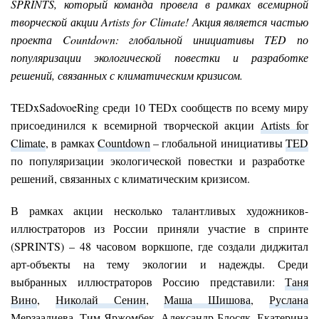
SPRINTS, который команда провела в рамках всемирной
творческой акции Artists for Climate! Акция является частью
проекта Countdown: глобальной инициативы TED по
популяризации экологической повестки и разработке
решений, связанных с климатическим кризисом.
TEDxSadovoeRing среди 10 TEDx сообществ по всему миру
присоединился к всемирной творческой акции
Artists for
Climate
, в рамках
Countdown
– глобальной инициативы
TED
по популяризации экологической повестки и разработке
решений, связанных с климатическим кризисом.
В рамках акции несколько талантливых художников-
иллюстраторов из России приняли участие в спринте
(SPRINTS) – 48 часовом воркшопе, где создали диджитал
арт-объекты на тему экологии и надежды. Среди
выбранных иллюстраторов Россию представили:
Таня
Вино
,
Николай Сенин
,
Маша Шишова
,
Руслана
Мерзаалиева
,
Тим Яржомбек
,
Александр Блосяк
,
Екатерина