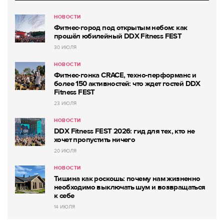
НОВОСТИ
Фитнес-город под открытым небом: как
прошёл юбилейный DDX Fitness FEST
30 ИЮЛЯ
НОВОСТИ
Фитнес-гонка CRACE, техно-перформанс и
более 150 активностей: что ждет гостей DDX
Fitness FEST
23 ИЮЛЯ
НОВОСТИ
DDX Fitness FEST 2026: гид для тех, кто не
хочет пропустить ничего
20 ИЮЛЯ
НОВОСТИ
Тишина как роскошь: почему нам жизненно
необходимо выключать шум и возвращаться
к себе
14 ИЮЛЯ