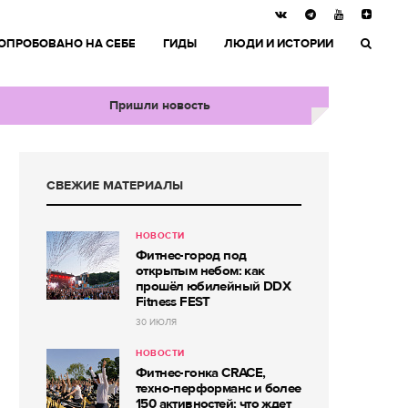
ОПРОБОВАНО НА СЕБЕ
ГИДЫ
ЛЮДИ И ИСТОРИИ
Пришли новость
СВЕЖИЕ МАТЕРИАЛЫ
НОВОСТИ
Фитнес-город под
открытым небом: как
прошёл юбилейный DDX
Fitness FEST
30 ИЮЛЯ
НОВОСТИ
Фитнес-гонка CRACE,
техно-перформанс и более
150 активностей: что ждет