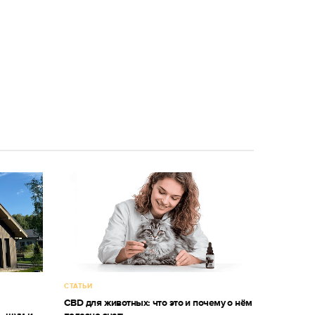
СТАТЬИ
м
CBD для животных: что это и почему о нём