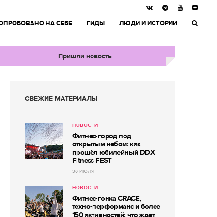
ОПРОБОВАНО НА СЕБЕ
ГИДЫ
ЛЮДИ И ИСТОРИИ
Пришли новость
СВЕЖИЕ МАТЕРИАЛЫ
НОВОСТИ
Фитнес-город под
открытым небом: как
прошёл юбилейный DDX
Fitness FEST
30 ИЮЛЯ
НОВОСТИ
Фитнес-гонка CRACE,
техно-перформанс и более
150 активностей: что ждет