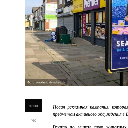
Фото: www.hulldailymail.co.uk
Новая рекламная кампания, котора
РЕПОСТ
предметом активного обсуждения в 
Группа по защите прав животных 