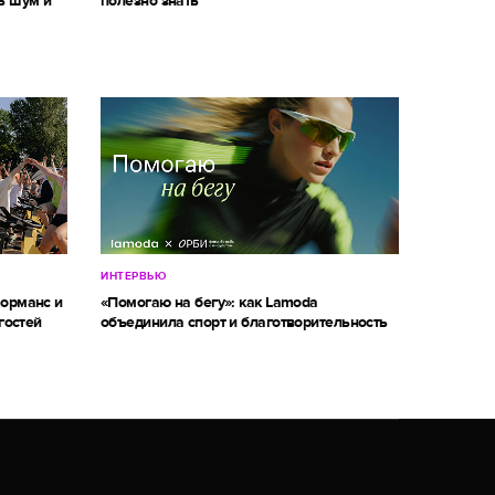
ь шум и
полезно знать
ИНТЕРВЬЮ
форманс и
«Помогаю на бегу»: как Lamoda
гостей
объединила спорт и благотворительность