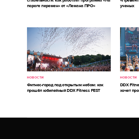
стабильности: как работает программа «На
«Превент
пороге перемен» от «Лемана ПРО»
ученых
НОВОСТИ
НОВОСТИ
Фитнес-город под открытым небом: как
DDX Fitne
прошёл юбилейный DDX Fitness FEST
хочет про