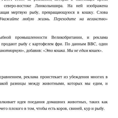
а северо-востоке Линкольншира. На ней изображена
жащая мертвую рыбу, превращающуюся в кошку. Слова
Уважайте любую жизнь. Переходите на веганство
»
ыбной промышленности Великобритании, и реклама
де продают рыбу с картофелем фри. По данным BBC, один
шнотворную
», добавив: «
Это кошка. Мы не едим кошек
».
равнением, реклама проистекает из убеждения многих в
икакой разницы между животными, которых мы едим, и
алкивает идея поедания домашних животных, таких как
его плохого в том, чтобы есть коров, свиней, кур и рыбу.