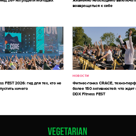
мед’26» наградили молодых
жизненно необходимо выключат
возвращаться к себе
НОВОСТИ
ss FEST 2026: гид для тех, кто не
Фитнес-гонка CRACE, техно-пер
пустить ничего
более 150 активностей: что ждет 
DDX Fitness FEST