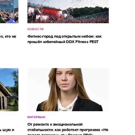
НОВОСТИ
х, кто не
Фитнес-город под открытым небом: как
прошёл юбилейный DDX Fitness FEST
ИНТЕРВЬЮ
м
От ремонта к эмоциональной
ь шум и
стабильности: как работает программа «На