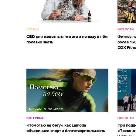
СТАТЬИ
НОВОСТИ
CBD для животных: что это и почему о нём
Фитнес-г
полезно знать
более 150
DDX Fitne
ИНТЕРВЬЮ
НОВОСТИ
«Помогаю на бегу»: как Lamoda
При под
объединила спорт и благотворительность
«Превент