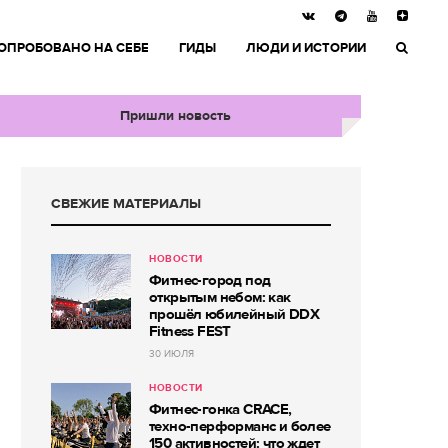
ОПРОБОВАНО НА СЕБЕ
ГИДЫ
ЛЮДИ И ИСТОРИИ
Пришли новость
СВЕЖИЕ МАТЕРИАЛЫ
НОВОСТИ
Фитнес-город под
открытым небом: как
прошёл юбилейный DDX
Fitness FEST
30 ИЮЛЯ
НОВОСТИ
Фитнес-гонка CRACE,
техно-перформанс и более
150 активностей: что ждет