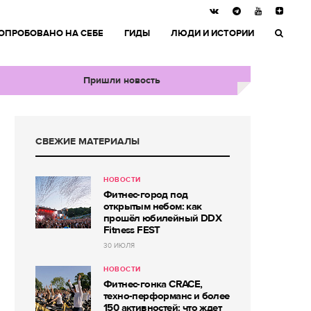
ОПРОБОВАНО НА СЕБЕ
ГИДЫ
ЛЮДИ И ИСТОРИИ
Пришли новость
СВЕЖИЕ МАТЕРИАЛЫ
НОВОСТИ
Фитнес-город под
открытым небом: как
прошёл юбилейный DDX
Fitness FEST
30 ИЮЛЯ
НОВОСТИ
Фитнес-гонка CRACE,
техно-перформанс и более
150 активностей: что ждет