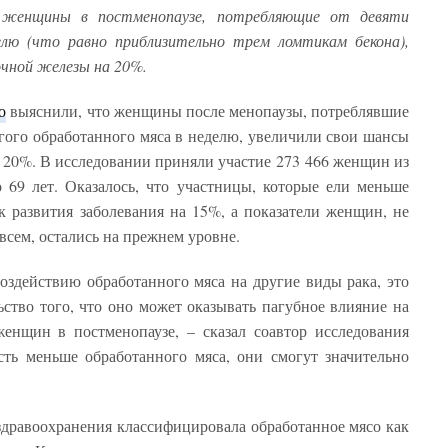
о женщины в постменопаузе, потребляющие от девяти
елю (что равно приблизительно трем ломтикам бекона),
очной железы на 20%.
о
выяснили, что женщины после менопаузы, потреблявшие
угого обработанного мяса в неделю, увеличили свои шансы
а 20%. В исследовании приняли участие 273 466 женщин из
 69 лет. Оказалось, что участницы, которые ели меньше
к развития заболевания на 15%, а показатели женщин, не
сем, остались на прежнем уровне.
оздействию обработанного мяса на другие виды рака, это
ьство того, что оно может оказывать пагубное влияние на
енщин в постменопаузе, – сказал соавтор исследования
сть меньше обработанного мяса, они смогут значительно
здравоохранения классифицировала обработанное мясо как