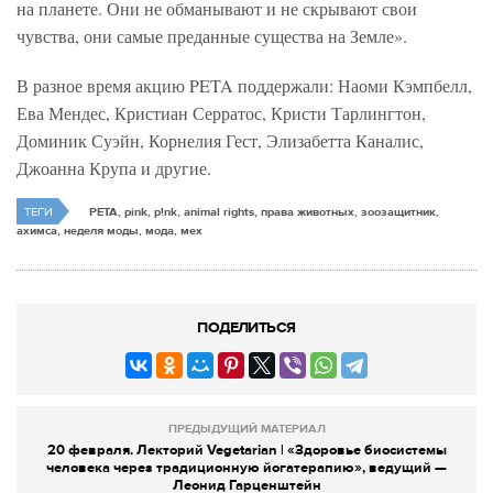
на планете. Они не обманывают и не скрывают свои
чувства, они самые преданные существа на Земле».
В разное время акцию PETA поддержали: Наоми Кэмпбелл,
Ева Мендес, Кристиан Серратос, Кристи Тарлингтон,
Доминик Суэйн, Корнелия Гест, Элизабетта Каналис,
Джоанна Крупа и другие.
ТЕГИ
PETA, pink, p!nk, animal rights, права животных, зоозащитник,
ахимса, неделя моды, мода, мех
ПОДЕЛИТЬСЯ
ПРЕДЫДУЩИЙ МАТЕРИАЛ
20 февраля. Лекторий Vegetarian | «Здоровье биосистемы
человека через традиционную йогатерапию», ведущий —
Леонид Гарценштейн