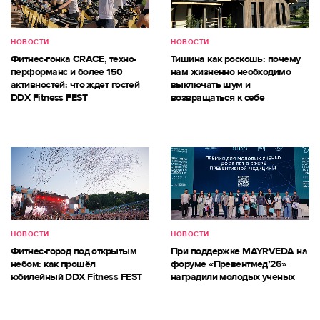
НОВОСТИ
НОВОСТИ
Фитнес-гонка CRACE, техно-
Тишина как роскошь: почему
перформанс и более 150
нам жизненно необходимо
активностей: что ждет гостей
выключать шум и
DDX Fitness FEST
возвращаться к себе
НОВОСТИ
НОВОСТИ
Фитнес-город под открытым
При поддержке MAYRVEDA на
небом: как прошёл
форуме «Превентмед’26»
юбилейный DDX Fitness FEST
наградили молодых ученых