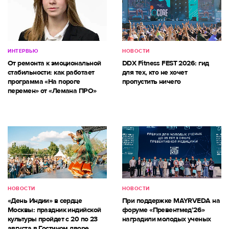
ИНТЕРВЬЮ
НОВОСТИ
От ремонта к эмоциональной
DDX Fitness FEST 2026: гид
стабильности: как работает
для тех, кто не хочет
программа «На пороге
пропустить ничего
перемен» от «Лемана ПРО»
НОВОСТИ
НОВОСТИ
«День Индии» в сердце
При поддержке MAYRVEDA на
Москвы: праздник индийской
форуме «Превентмед’26»
культуры пройдет с 20 по 23
наградили молодых ученых
августа в Гостином дворе.