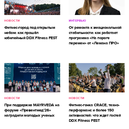
НОВОСТИ
ИНТЕРВЬЮ
Фитнес-город под открытым
От ремонта к эмоциональной
небом: как прошёл
стабильности: как работает
юбилейный DDX Fitness FEST
программа «На пороге
перемен» от «Лемана ПРО»
НОВОСТИ
НОВОСТИ
При поддержке MAYRVEDA на
Фитнес-гонка CRACE, техно-
форуме «Превентмед’26»
перформанс и более 150
наградили молодых ученых
активностей: что ждет гостей
DDX Fitness FEST