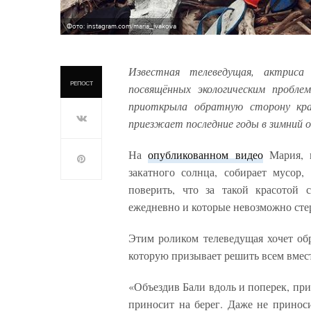
Фото: instagram.com/maria_ivakova
Известная телеведущая, актриса
РЕПОСТ
посвящённых экологическим проблем
приоткрыла обратную сторону кра
приезжает последние годы в зимний о
На
опубликованном видео
Мария, п
закатного солнца, собирает мусор
поверить, что за такой красотой
ежедневно и которые невозможно сте
Этим роликом телеведущая хочет об
которую призывает решить всем вмест
«Объездив Бали вдоль и поперек, пр
приносит на берег. Даже не приноси