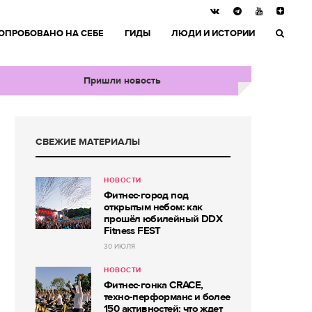
ОПРОБОВАНО НА СЕБЕ
ГИДЫ
ЛЮДИ И ИСТОРИИ
Пришли новость
СВЕЖИЕ МАТЕРИАЛЫ
НОВОСТИ
Фитнес-город под
открытым небом: как
прошёл юбилейный DDX
Fitness FEST
30 ИЮЛЯ
НОВОСТИ
Фитнес-гонка CRACE,
техно-перформанс и более
150 активностей: что ждет