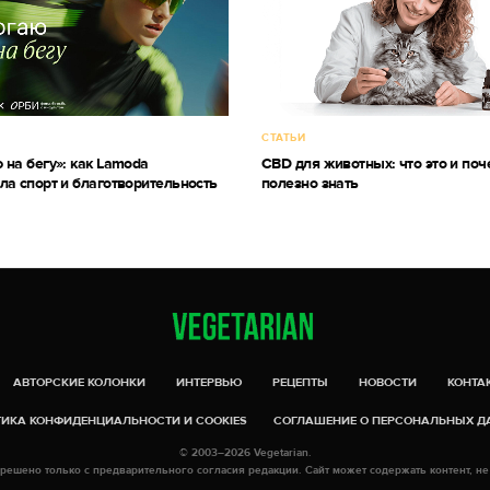
СТАТЬИ
 на бегу»: как Lamoda
CBD для животных: что это и поч
ла спорт и благотворительность
полезно знать
АВТОРСКИЕ КОЛОНКИ
ИНТЕРВЬЮ
РЕЦЕПТЫ
НОВОСТИ
КОНТА
ИКА КОНФИДЕНЦИАЛЬНОСТИ И COOKIES
СОГЛАШЕНИЕ О ПЕРСОНАЛЬНЫХ 
© 2003–2026 Vegetarian.
решено только с предварительного согласия редакции. Сайт может содержать контент, не