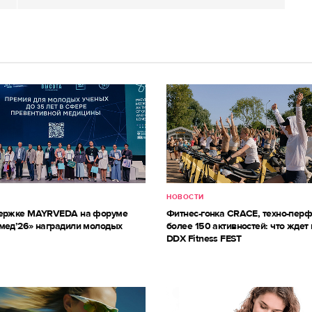
НОВОСТИ
держке MAYRVEDA на форуме
Фитнес-гонка CRACE, техно-пер
мед’26» наградили молодых
более 150 активностей: что ждет 
DDX Fitness FEST