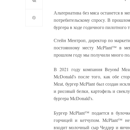
Альтернатива без мяса останется в м
потребительскому спросу. В прошлом 
бургера в ходе годичного пилотного
Стейн Ментроп, директор по маркети
постоянному месту McPlant™ в ме
прошлом году мы получили много пол
В 2021 году компания Beyond Meat
McDonald's после того, как обе сто
Meat, бургер McPlant был создан иск
и рисовый белки, картофель и свеклу
бургера McDonald's.
Бургер McPlant™ подается в булочке
горчицей и кетчупом. McPlant™ не 
входит молочный сыр Чеддер и яично