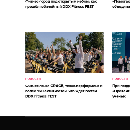
Фитнес-город под открытым небом: как
«Помогаю
прошёл юбилейный DDX Fitness FEST
объедини
НОВОСТИ
НОВОСТИ
Фитнес-гонка CRACE, техно-перформанс и
При под
более 150 активностей: что ждет гостей
«Превент
DDX Fitness FEST
ученых