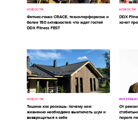
НОВОСТИ
НОВОСТИ
Фитнес-гонка CRACE, техно-перформанс и
DDX Fitne
более 150 активностей: что ждет гостей
хочет про
DDX Fitness FEST
НОВОСТИ
ИНТЕРВЬЮ
Тишина как роскошь: почему нам
От ремон
жизненно необходимо выключать шум и
стабильно
возвращаться к себе
пороге п