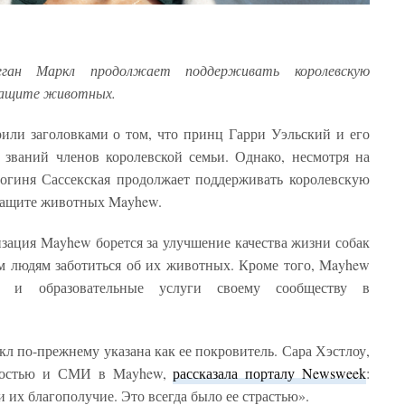
еган Маркл продолжает поддерживать королевскую
 защите животных.
трили заголовками о том, что принц Гарри Уэльский и его
званий членов королевской семьи. Однако, несмотря на
цогиня Сассекская продолжает поддерживать королевскую
защите животных Mayhew.
изация Mayhew борется за улучшение качества жизни собак
м людям заботиться об их животных. Кроме того, Mayhew
ь и образовательные услуги своему сообществу в
л по-прежнему указана как ее покровитель. Сара Хэстлоу,
нностью и СМИ в Mayhew,
рассказала порталу Newsweek
:
 их благополучие. Это всегда было ее страстью».