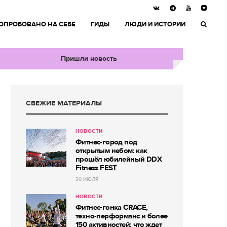
ОПРОБОВАНО НА СЕБЕ
ГИДЫ
ЛЮДИ И ИСТОРИИ
Пришли новость
СВЕЖИЕ МАТЕРИАЛЫ
НОВОСТИ
Фитнес-город под
открытым небом: как
прошёл юбилейный DDX
Fitness FEST
30 ИЮЛЯ
НОВОСТИ
Фитнес-гонка CRACE,
техно-перформанс и более
150 активностей: что ждет