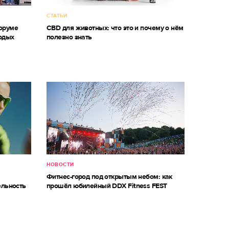
СТАТЬИ
оруме
CBD для животных: что это и почему о нём
одых
полезно знать
НОВОСТИ
Фитнес-город под открытым небом: как
ельность
прошёл юбилейный DDX Fitness FEST