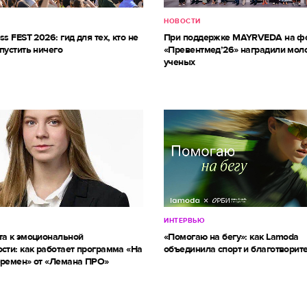
НОВОСТИ
ss FEST 2026: гид для тех, кто не
При поддержке MAYRVEDA на ф
пустить ничего
«Превентмед’26» наградили мол
ученых
ИНТЕРВЬЮ
та к эмоциональной
«Помогаю на бегу»: как Lamoda
сти: как работает программа «На
объединила спорт и благотворит
еремен» от «Лемана ПРО»