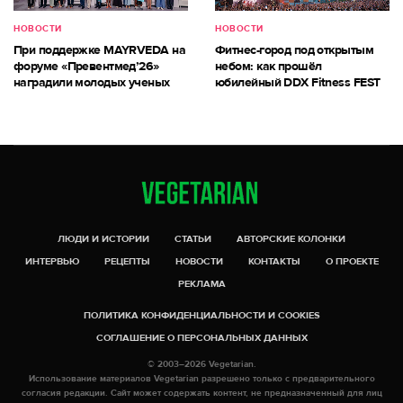
НОВОСТИ
НОВОСТИ
При поддержке MAYRVEDA на
Фитнес-город под открытым
форуме «Превентмед’26»
небом: как прошёл
наградили молодых ученых
юбилейный DDX Fitness FEST
ЛЮДИ И ИСТОРИИ
СТАТЬИ
АВТОРСКИЕ КОЛОНКИ
ИНТЕРВЬЮ
РЕЦЕПТЫ
НОВОСТИ
КОНТАКТЫ
О ПРОЕКТЕ
РЕКЛАМА
ПОЛИТИКА КОНФИДЕНЦИАЛЬНОСТИ И COOKIES
СОГЛАШЕНИЕ О ПЕРСОНАЛЬНЫХ ДАННЫХ
© 2003–2026 Vegetarian.
Использование материалов Vegetarian разрешено только с предварительного
согласия редакции. Сайт может содержать контент, не предназначенный для лиц