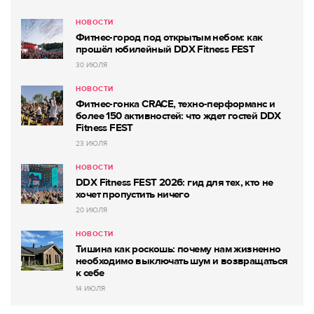
НОВОСТИ
Фитнес-город под открытым небом: как
прошёл юбилейный DDX Fitness FEST
30 ИЮЛЯ
НОВОСТИ
Фитнес-гонка CRACE, техно-перформанс и
более 150 активностей: что ждет гостей DDX
Fitness FEST
23 ИЮЛЯ
НОВОСТИ
DDX Fitness FEST 2026: гид для тех, кто не
хочет пропустить ничего
20 ИЮЛЯ
НОВОСТИ
Тишина как роскошь: почему нам жизненно
необходимо выключать шум и возвращаться
к себе
14 ИЮЛЯ