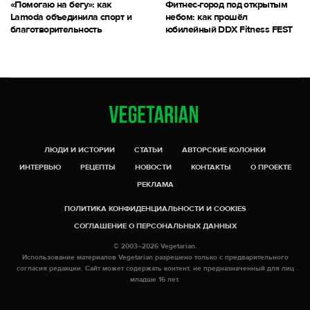
«Помогаю на бегу»: как
Фитнес-город под открытым
Lamoda объединила спорт и
небом: как прошёл
благотворительность
юбилейный DDX Fitness FEST
ЛЮДИ И ИСТОРИИ
СТАТЬИ
АВТОРСКИЕ КОЛОНКИ
ИНТЕРВЬЮ
РЕЦЕПТЫ
НОВОСТИ
КОНТАКТЫ
О ПРОЕКТЕ
РЕКЛАМА
ПОЛИТИКА КОНФИДЕНЦИАЛЬНОСТИ И COOKIES
СОГЛАШЕНИЕ О ПЕРСОНАЛЬНЫХ ДАННЫХ
© 2003–2026 Vegetarian.
Использование материалов Vegetarian разрешено только с предварительного
согласия редакции. Сайт может содержать контент, не предназначенный для лиц
младше 16 лет.