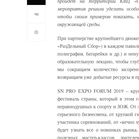
пройдет на территории КВЦ «Со
мероприятия решили уделить особо
чтобы своим примером показать, ч
окружающей среды.
При партнерстве крупнейшего движен
«РазДельный Сбор») в каждом павиль
полиграфия, батарейки и др.) и нен
образовательную лекцию, чтобы глуб
мы сокращаем количество засорен
возвращаем уже добытые ресурсы в п
SN PRO EXPO FORUM 2019 – крупн
фестиваль страны, который в этом г
неравнодушных к спорту и ЗОЖ. От л
серьезного бизнесмена, от хрупкой г
участника соревнований, от «вечно 
будет узнать все о новинках рынка
полезных мастер-классов, зрите