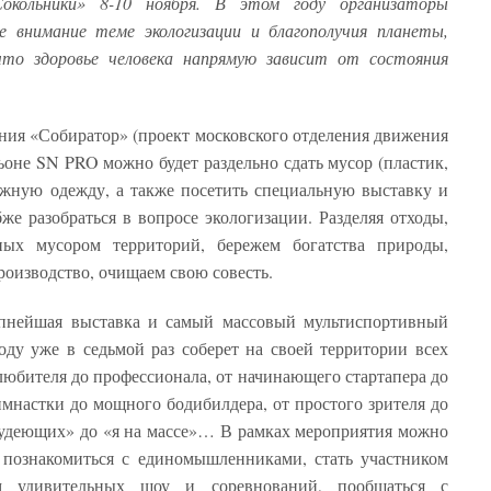
кольники» 8-10 ноября. В этом году организаторы
е внимание теме экологизации и благополучия планеты,
то здоровье человека напрямую зависит от состояния
ия «Собиратор» (проект московского отделения движения
оне SN PRO можно будет раздельно сдать мусор (пластик,
ужную одежду, а также посетить специальную выставку и
же разобраться в вопросе экологизации. Разделяя отходы,
ных мусором территорий, бережем богатства природы,
роизводство, очищаем свою совесть.
ейшая выставка и самый массовый мультиспортивный
оду уже в седьмой раз соберет на своей территории всех
юбителя до профессионала, от начинающего стартапера до
имнастки до мощного бодибилдера, от простого зрителя до
худеющих» до «я на массе»… В рамках мероприятия можно
, познакомиться с единомышленниками, стать участником
лем удивительных шоу и соревнований, пообщаться с