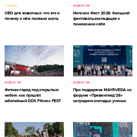
СТАТЬИ
НОВОСТИ
CBD для животных: что это и
Инпсихо Фест 2026: большой
почему о нём полезно знать
фестиваль-экспедиция к
пониманию себя
НОВОСТИ
НОВОСТИ
Фитнес-город под открытым
При поддержке MAYRVEDA на
небом: как прошёл
форуме «Превентмед’26»
юбилейный DDX Fitness FEST
наградили молодых ученых