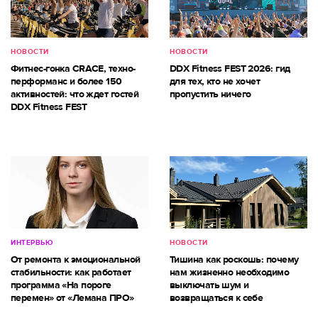
НОВОСТИ
НОВОСТИ
Фитнес-гонка CRACE, техно-
DDX Fitness FEST 2026: гид
перформанс и более 150
для тех, кто не хочет
активностей: что ждет гостей
пропустить ничего
DDX Fitness FEST
ИНТЕРВЬЮ
НОВОСТИ
От ремонта к эмоциональной
Тишина как роскошь: почему
стабильности: как работает
нам жизненно необходимо
программа «На пороге
выключать шум и
перемен» от «Лемана ПРО»
возвращаться к себе