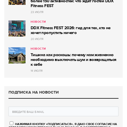
более 150 активностей: что ждет гостей DDX
Fitness FEST
23 ИЮЛЯ
НОВОСТИ
DDX Fitness FEST 2026: гид для тех, кто не
хочет пропустить ничего
20 ИЮЛЯ
НОВОСТИ
Тишина как роскошь: почему нам жизненно
необходимо выключать шум и возвращаться
к себе
14 ИЮЛЯ
ПОДПИСКА НА НОВОСТИ
НАЖИМАЯ КНОПКУ «ПОДПИСАТЬСЯ», Я ДАЮ СВОЕ СОГЛАСИЕ НА