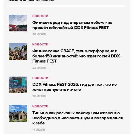
НОВОСТИ
Фитнес-город под открытым небом: как
прошёл юбилейный DDX Fitness FEST
30 ИЮЛЯ
НОВОСТИ
Фитнес-гонка CRACE, техно-перформанс и
более 150 активностей: что ждет гостей DDX
Fitness FEST
23 ИЮЛЯ
НОВОСТИ
DDX Fitness FEST 2026: гид для тех, кто не
хочет пропустить ничего
20 ИЮЛЯ
НОВОСТИ
Тишина как роскошь: почему нам жизненно
необходимо выключать шум и возвращаться
к себе
14 ИЮЛЯ