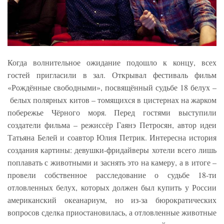
Когда волнительное ожидание подошло к концу, всех
гостей пригласили в зал. Открывал фестиваль фильм
«Рождённые свободными», посвящённый судьбе 18 белух –
белых полярных китов – томящихся в цистернах на жарком
побережье Чёрного моря. Перед гостями выступили
создатели фильма – режиссёр Гаянэ Петросян, автор идеи
Татьяна Белей и соавтор Юлия Петрик. Интересна история
создания картины: девушки-фридайверы хотели всего лишь
поплавать с животными и заснять это на камеру, а в итоге –
провели собственное расследование о судьбе 18-ти
отловленных белух, которых должен был купить у России
американский океанариум, но из-за бюрократических
вопросов сделка приостановилась, а отловленные животные