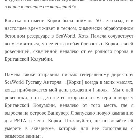
в ванне в течение десятилетий?».
Косатка по имени Корки была поймана 50 лет назад и в
настоящее время живет в тесном, химически обработанном
бетонном резервуаре в SeaWorld. Хотя Памела сочувствует
всем животным, у нее есть особая близость с Корки, своей
ровесницей, схваченной недалеко от ее родного города в
Британской Колумбии.
Памела также отправила письмо генеральному директору
SeaWorld Густаву Анторча: «[Корки] всегда в моих мыслях,
когда приближается мой день рождения 1 июля. Мы с ней
ровесники, но в детстве ее оторвали от матери в море у
Британской Колумбии, недалеко от того места, где я
выросла на острове Ванкувер. Я запускаю новую кампанию
для PETA в честь Корки. Пожалуйста, не позволяйте ей
умереть в аквариуме, который для нее сопоставим с
размером ванны».