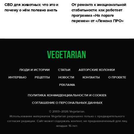
CBD для животных: что это и
От ремонта к эмоциональной
почему о нём полезно знать
стабильности: как работает
программа «На пороге
перемен» от «Лемана ПРО»
ЛЮДИ И ИСТОРИИ
СТАТЬИ
АВТОРСКИЕ КОЛОНКИ
ИНТЕРВЬЮ
РЕЦЕПТЫ
НОВОСТИ
КОНТАКТЫ
О ПРОЕКТЕ
РЕКЛАМА
ПОЛИТИКА КОНФИДЕНЦИАЛЬНОСТИ И COOKIES
СОГЛАШЕНИЕ О ПЕРСОНАЛЬНЫХ ДАННЫХ
© 2003–2026 Vegetarian.
Использование материалов Vegetarian разрешено только с предварительного
согласия редакции. Сайт может содержать контент, не предназначенный для лиц
младше 16 лет.