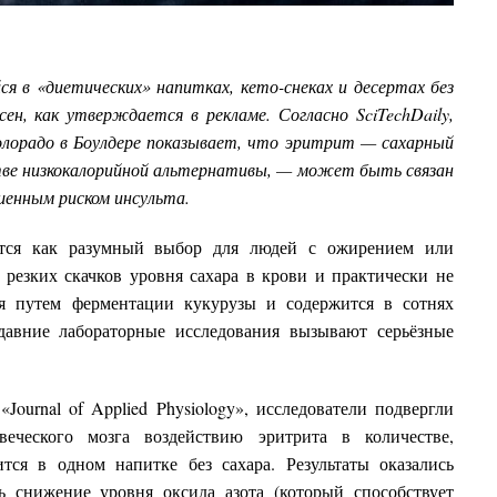
 в «диетических» напитках, кето-снеках и десертах без
н, как утверждается в рекламе. Согласно SciTechDaily,
олорадо в Боулдере показывает, что эритрит — сахарный
тве низкокалорийной альтернативы, — может быть связан
шенным риском инсульта.
ется как разумный выбор для людей с ожирением или
 резких скачков уровня сахара в крови и практически не
я путем ферментации кукурузы и содержится в сотнях
едавние лабораторные исследования вызывают серьёзные
Journal of Applied Physiology», исследователи подвергли
веческого мозга воздействию эритрита в количестве,
тся в одном напитке без сахара. Результаты оказались
ь снижение уровня оксида азота (который способствует