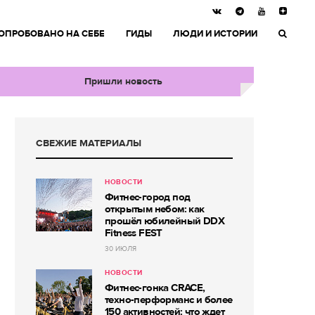
ОПРОБОВАНО НА СЕБЕ
ГИДЫ
ЛЮДИ И ИСТОРИИ
Пришли новость
СВЕЖИЕ МАТЕРИАЛЫ
НОВОСТИ
Фитнес-город под
открытым небом: как
прошёл юбилейный DDX
Fitness FEST
30 ИЮЛЯ
НОВОСТИ
Фитнес-гонка CRACE,
техно-перформанс и более
150 активностей: что ждет