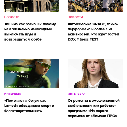
НОВОСТИ
НОВОСТИ
Тишина как роскошь: почему
Фитнес-гонка CRACE, техно-
нам жизненно необходимо
перформанс и более 150
выключать шум и
активностей: что ждет гостей
возвращаться к себе
DDX Fitness FEST
ИНТЕРВЬЮ
ИНТЕРВЬЮ
«Помогаю на бегу»: как
От ремонта к эмоциональной
Lamoda объединила спорт и
стабильности: как работает
благотворительность
программа «На пороге
перемен» от «Лемана ПРО»