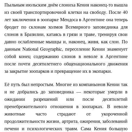
Пыльным июльским днём слониха Кения наконец-то вышла
из своей транспортировочной клетки на свободу. После 40
лет заключения в зоопарке Мендоса в Аргентине она теперь
бродит по склонам холмов Всемирного заповедника для
слонов в Бразилии, катаясь в грязи и траве, тренируя свои
давно ослабленные мышцы и, наконец, живя, как слон. По
данным National Geographic, переселение Кении знаменует
собой конец содержанию слонов в неволе в Аргентине
после почти десятилетнего общенационального движения
за закрытие зоопарков и превращение их в экопарки.
Её путь был непростым. Многие из компаньонов Кении так
и не добрались до заповедника — некоторые умерли в
ожидании разрешений или после десятилетий
пренебрежительного отношения в зоопарках. В неволе
животные часто страдают от укороченной
продолжительности жизни, артрита, ожирения, заболеваний
печени и психологических травм. Сама Кения большую