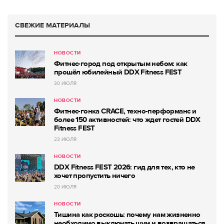
СВЕЖИЕ МАТЕРИАЛЫ
НОВОСТИ
Фитнес-город под открытым небом: как
прошёл юбилейный DDX Fitness FEST
30 ИЮЛЯ
НОВОСТИ
Фитнес-гонка CRACE, техно-перформанс и
более 150 активностей: что ждет гостей DDX
Fitness FEST
23 ИЮЛЯ
НОВОСТИ
DDX Fitness FEST 2026: гид для тех, кто не
хочет пропустить ничего
20 ИЮЛЯ
НОВОСТИ
Тишина как роскошь: почему нам жизненно
необходимо выключать шум и возвращаться