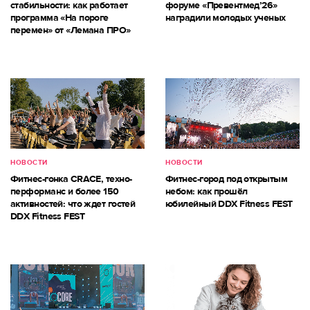
стабильности: как работает
форуме «Превентмед’26»
программа «На пороге
наградили молодых ученых
перемен» от «Лемана ПРО»
НОВОСТИ
НОВОСТИ
Фитнес-гонка CRACE, техно-
Фитнес-город под открытым
перформанс и более 150
небом: как прошёл
активностей: что ждет гостей
юбилейный DDX Fitness FEST
DDX Fitness FEST