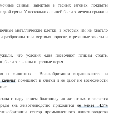
мочные свиньи, запертые в тесных загонах, покрыты
жидкой грязи. У нескольких свиней были замечены грыжи и
ечные металлические клетки, в которых им не хватало
ли разбросаны тела мертвых поросят, отрезанные хвосты и
ужили, что условия едва позволяют птицам стоять,
иц были залысины и грязные перья.
емных животных в Великобритании выращиваются на
о калечат
, помещают в клетки и не дают им возможности
ние.
вязана с нарушением благополучия животных и является
реды (на животноводство приходится н
е менее 14,5%
еликобритании сектор промышленного животноводства