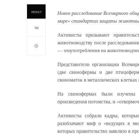
Новое расследование Всемирного об
РЕПОСТ
мире» стандартах защиты животных
Активисты призывают правительс
животноводству после расследовани
— злоупотребления на животноводче
Представители организации Всемир
(две свинофермы и две птицеферм
свиноматок в металлических клетках
На свинофермах были изучены у
произведения потомства, и «откормо
Активисты собрали кадры, которы
разоблачают миф о «ведущих в ми
которых правительство заявляло в пр