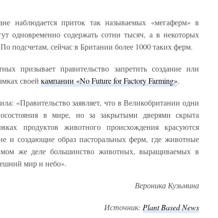
ане наблюдается приток так называемых «мегаферм» в
ут одновременно содержать сотни тысяч, а в некоторых
По подсчетам, сейчас в Британии более 1000 таких ферм.
ных призывает правительство запретить создание или
амках своей
кампании «No Future for Factory Farming»
.
ла: «Правительство заявляет, что в Великобритании одни
госостояния в мире, но за закрытыми дверями скрыта
ковках продуктов животного происхождения красуются
ие и создающие образ пасторальных ферм, где животные
самом же деле большинство животных, выращиваемых в
нешний мир и небо».
Вероника Кузьмина
Источник:
Plant
Based
News