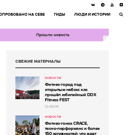
ОПРОБОВАНО НА СЕБЕ
ГИДЫ
ЛЮДИ И ИСТОРИИ
Пришли новость
СВЕЖИЕ МАТЕРИАЛЫ
НОВОСТИ
Фитнес-город под
открытым небом: как
прошёл юбилейный DDX
Fitness FEST
30 ИЮЛЯ
НОВОСТИ
Фитнес-гонка CRACE,
техно-перформанс и более
150 активностей: что ждет