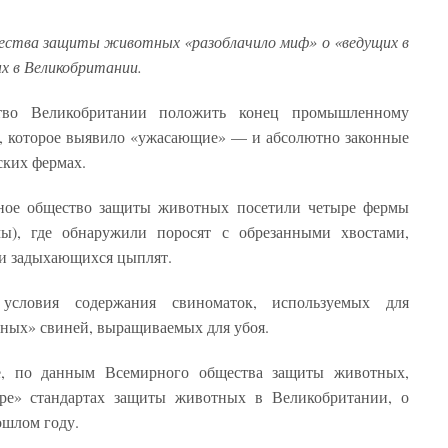
щества защиты животных «разоблачило миф» о «ведущих в
 в Великобритании.
тво Великобритании положить конец промышленному
я, которое выявило «ужасающие» — и абсолютно законные
ских фермах.
ное общество защиты животных посетили четыре фермы
ы), где обнаружили поросят с обрезанными хвостами,
 и задыхающихся цыплят.
словия содержания свиноматок, используемых для
чных» свиней, выращиваемых для убоя.
е, по данным Всемирного общества защиты животных,
ре» стандартах защиты животных в Великобритании, о
ошлом году.