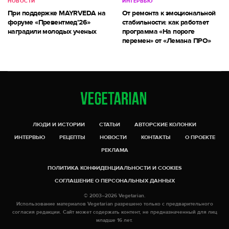
НОВОСТИ
ИНТЕРВЬЮ
При поддержке MAYRVEDA на
От ремонта к эмоциональной
форуме «Превентмед’26»
стабильности: как работает
наградили молодых ученых
программа «На пороге
перемен» от «Лемана ПРО»
ЛЮДИ И ИСТОРИИ
СТАТЬИ
АВТОРСКИЕ КОЛОНКИ
ИНТЕРВЬЮ
РЕЦЕПТЫ
НОВОСТИ
КОНТАКТЫ
О ПРОЕКТЕ
РЕКЛАМА
ПОЛИТИКА КОНФИДЕНЦИАЛЬНОСТИ И COOKIES
СОГЛАШЕНИЕ О ПЕРСОНАЛЬНЫХ ДАННЫХ
© 2003–2026 Vegetarian.
Использование материалов Vegetarian разрешено только с предварительного
согласия редакции. Сайт может содержать контент, не предназначенный для лиц
младше 16 лет.