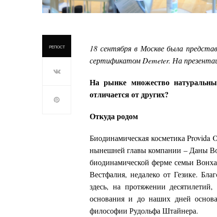
18 сентября в Москве была представ
РЕПОСТ
сертификатом Demeter. На презентац
На рынке множество натуральных
отличается от других?
Откуда родом
Биодинамическая косметика Provida O
нынешней главы компании – Даны Во
биодинамической ферме семьи Вонхас
Вестфалия, недалеко от Гезике. Бла
здесь, на протяжении десятилетий,
основания и до наших дней основа
философии Рудольфа Штайнера.