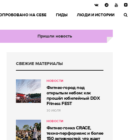
ОПРОБОВАНО НА СЕБЕ
ГИДЫ
ЛЮДИ И ИСТОРИИ
Пришли новость
СВЕЖИЕ МАТЕРИАЛЫ
НОВОСТИ
Фитнес-город под
открытым небом: как
прошёл юбилейный DDX
Fitness FEST
30 ИЮЛЯ
НОВОСТИ
Фитнес-гонка CRACE,
техно-перформанс и более
150 активностей: что ждет