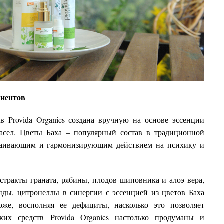
диентов
в Provida Organics создана вручную на основе эссенции
асел. Цветы Баха – популярный состав в традиционной
каивающим и гармонизирующим действием на психику и
кстракты граната, рябины, плодов шиповника и алоэ вера,
нды, цитронеллы в синергии с эссенцией из цветов Баха
же, восполняя ее дефициты, насколько это позволяет
ких средств Provida Organics настолько продуманы и