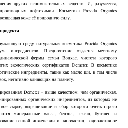
ления других вспомогательных веществ. И, разумеется,
производных нефтехимии. Косметика Provida Organics
 возвращая коже её природную силу.
 продукта
ужающую среду натуральная косметика Provida Organics
ма ингредиентов. Предпочтение отдается местному
динамической фермы семьи Вонхас, чистота которого
гих экологических сертификатов Demeter. В косметике
зотические ингредиенты, такие как масло ши, в том числе
зок, негативно влияющих на планету.
ицированная Demeter – выше качеством, чем органическая.
ицированных органических ингредиентов, из которых не
ское сырье, выращивание и сбор которого очень строго
уются минеральные масла, бензол, гексан, бутилен и
зование генной инженерии и наночастиц, радиоактивное