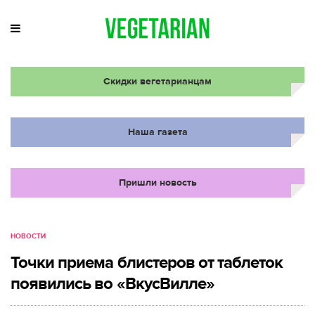
Скидки вегетарианцам
Наша газета
Пришли новость
НОВОСТИ
Точки приема блистеров от таблеток
появились во «ВкусВилле»