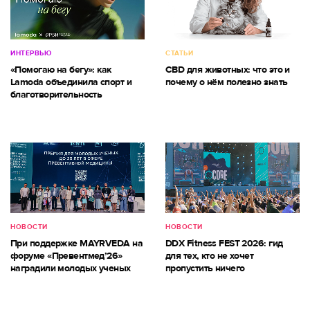
ИНТЕРВЬЮ
СТАТЬИ
«Помогаю на бегу»: как
CBD для животных: что это и
Lamoda объединила спорт и
почему о нём полезно знать
благотворительность
НОВОСТИ
НОВОСТИ
При поддержке MAYRVEDA на
DDX Fitness FEST 2026: гид
форуме «Превентмед’26»
для тех, кто не хочет
наградили молодых ученых
пропустить ничего