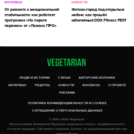
ИНТЕРВЬЮ
НОВОСТИ
От ремонта к эмоциональной
Фитнес-город под открытым
стабильности: как работает
небом: как прошёл
программа «На пороге
юбилейный DDX Fitness FEST
перемен» от «Лемана ПРО»
ЛЮДИ И ИСТОРИИ
СТАТЬИ
АВТОРСКИЕ КОЛОНКИ
ИНТЕРВЬЮ
РЕЦЕПТЫ
НОВОСТИ
КОНТАКТЫ
О ПРОЕКТЕ
РЕКЛАМА
ПОЛИТИКА КОНФИДЕНЦИАЛЬНОСТИ И COOKIES
СОГЛАШЕНИЕ О ПЕРСОНАЛЬНЫХ ДАННЫХ
© 2003–2026 Vegetarian.
Использование материалов Vegetarian разрешено только с предварительного
согласия редакции. Сайт может содержать контент, не предназначенный для лиц
младше 16 лет.