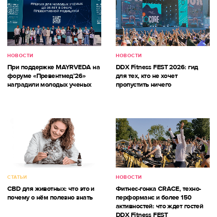
НОВОСТИ
НОВОСТИ
При поддержке MAYRVEDA на
DDX Fitness FEST 2026: гид
форуме «Превентмед’26»
для тех, кто не хочет
наградили молодых ученых
пропустить ничего
СТАТЬИ
НОВОСТИ
CBD для животных: что это и
Фитнес-гонка CRACE, техно-
почему о нём полезно знать
перформанс и более 150
активностей: что ждет гостей
DDX Fitness FEST