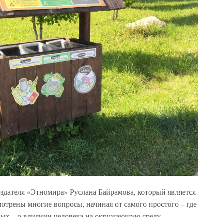
здателя «Этномира» Руслана Байрамова, который является
мотрены многие вопросы, начиная от самого простого – где
ьных – о влиянии человека на окружающую среду.