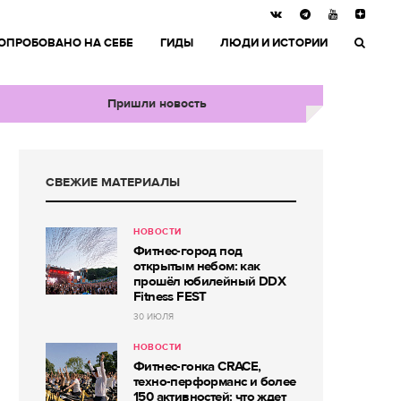
ОПРОБОВАНО НА СЕБЕ
ГИДЫ
ЛЮДИ И ИСТОРИИ
Пришли новость
СВЕЖИЕ МАТЕРИАЛЫ
НОВОСТИ
Фитнес-город под
открытым небом: как
прошёл юбилейный DDX
Fitness FEST
30 ИЮЛЯ
НОВОСТИ
Фитнес-гонка CRACE,
техно-перформанс и более
150 активностей: что ждет