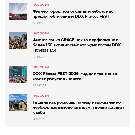
НОВОСТИ
Фитнес-город под открытым небом: как
прошёл юбилейный DDX Fitness FEST
30 ИЮЛЯ
НОВОСТИ
Фитнес-гонка CRACE, техно-перформанс и
более 150 активностей: что ждет гостей DDX
Fitness FEST
23 ИЮЛЯ
НОВОСТИ
DDX Fitness FEST 2026: гид для тех, кто не
хочет пропустить ничего
20 ИЮЛЯ
НОВОСТИ
Тишина как роскошь: почему нам жизненно
необходимо выключать шум и возвращаться
к себе
14 ИЮЛЯ