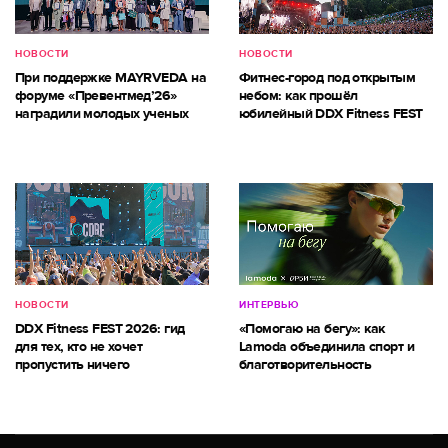
НОВОСТИ
НОВОСТИ
При поддержке MAYRVEDA на
Фитнес-город под открытым
форуме «Превентмед’26»
небом: как прошёл
наградили молодых ученых
юбилейный DDX Fitness FEST
НОВОСТИ
ИНТЕРВЬЮ
DDX Fitness FEST 2026: гид
«Помогаю на бегу»: как
для тех, кто не хочет
Lamoda объединила спорт и
пропустить ничего
благотворительность