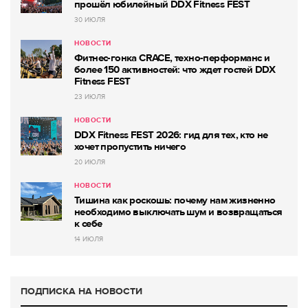
прошёл юбилейный DDX Fitness FEST
30 ИЮЛЯ
НОВОСТИ
Фитнес-гонка CRACE, техно-перформанс и
более 150 активностей: что ждет гостей DDX
Fitness FEST
23 ИЮЛЯ
НОВОСТИ
DDX Fitness FEST 2026: гид для тех, кто не
хочет пропустить ничего
20 ИЮЛЯ
НОВОСТИ
Тишина как роскошь: почему нам жизненно
необходимо выключать шум и возвращаться
к себе
14 ИЮЛЯ
ПОДПИСКА НА НОВОСТИ