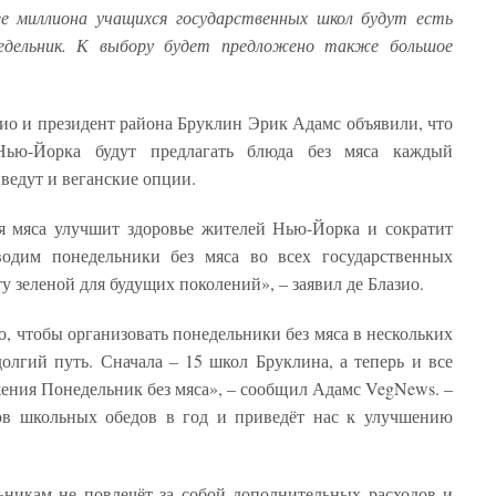
ее миллиона учащихся государственных школ будут есть
едельник. К выбору будет предложено также большое
ио и президент района Бруклин Эрик Адамс объявили, что
Нью-Йорка будут предлагать блюда без мяса каждый
ведут и веганские опции.
я мяса улучшит здоровье жителей Нью-Йорка и сократит
одим понедельники без мяса во всех государственных
у зеленой для будущих поколений», – заявил де Блазио.
о, чтобы организовать понедельники без мяса в нескольких
лгий путь. Сначала – 15 школ Бруклина, а теперь и все
ния Понедельник без мяса», – сообщил Адамс VegNews. –
ов школьных обедов в год и приведёт нас к улучшению
никам не повлечёт за собой дополнительных расходов и