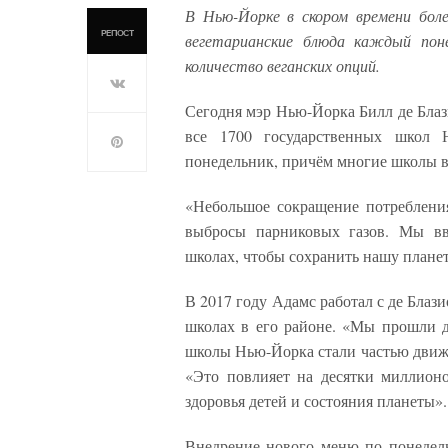
В Нью-Йорке в скором времени бол
РЕПОСТ
вегетарианские блюда каждый пон
количество веганских опций.
Сегодня мэр Нью-Йорка Билл де Блаз
все 1700 государственных школ 
понедельник, причём многие школы в
«Небольшое сокращение потреблени
выбросы парниковых газов. Мы вв
школах, чтобы сохранить нашу планет
В 2017 году Адамс работал с де Блази
школах в его районе. «Мы прошли до
школы Нью-Йорка стали частью движе
«Это повлияет на десятки миллион
здоровья детей и состояния планеты».
Внедрение нового меню по понедель