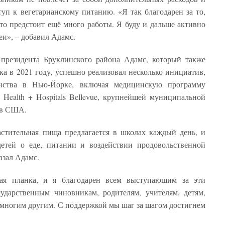
туп к вегетарианскому питанию. «Я так благодарен за то,
что предстоит ещё много работы. Я буду и дальше активно
и», – добавил Адамс.
 президента Бруклинского района Адамс, который также
ка в 2021 году, успешно реализовал несколько инициатив,
анства в Нью-Йорке, включая медицинскую программу
Health + Hospitals Bellevue, крупнейшей муниципальной
 в США.
астительная пища предлагается в школах каждый день, и
етей о еде, питании и воздействии продовольственной
азал Адамс.
кая планка, и я благодарен всем выступающим за эти
ударственным чиновникам, родителям, учителям, детям,
многим другим. С поддержкой мы шаг за шагом достигнем